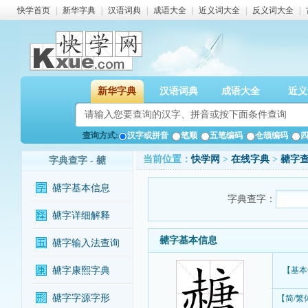
快学首页
|
新华字典
|
汉语词典
|
成语大全
|
近义词大全
|
反义词大全
|
新华字典
汉语词典
成语大全
近义
查询方式:
汉字或拼音
笔顺
五笔编码
仓颉编码
当前位置：
快学网
>
在线字典
>
赯字
字典查字 - 赯
赯字基本信息
字典查字：
赯字详细解释
赯字基本信息
赯字输入法查询
赯字康熙字典
【基本
赯字字源字形
【简/繁