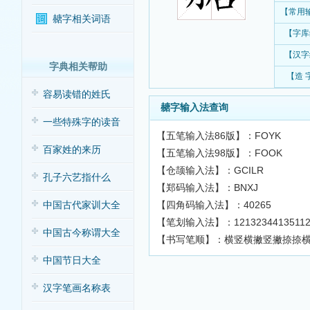
【常用
赯字相关词语
【字库
【汉字
字典相关帮助
【造 
容易读错的姓氏
赯字输入法查询
一些特殊字的读音
【五笔输入法86版】：FOYK
百家姓的来历
【五笔输入法98版】：FOOK
【仓颉输入法】：GCILR
孔子六艺指什么
【郑码输入法】：BNXJ
【四角码输入法】：40265
中国古代家训大全
【笔划输入法】：12132344135112
中国古今称谓大全
【书写笔顺】：横竖横撇竖撇捺捺
中国节日大全
汉字笔画名称表