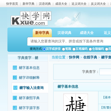
快学首页
|
新华字典
|
汉语词典
|
成语大全
|
近义词大全
|
反义词大全
|
新华字典
汉语词典
成语大全
近义
查询方式:
汉字或拼音
笔顺
五笔编码
仓颉编码
当前位置：
快学网
>
在线字典
>
赯字
字典查字 - 赯
赯字基本信息
字典查字：
赯字详细解释
赯字基本信息
赯字输入法查询
【基本
赯字康熙字典
【简/繁
赯字字源字形