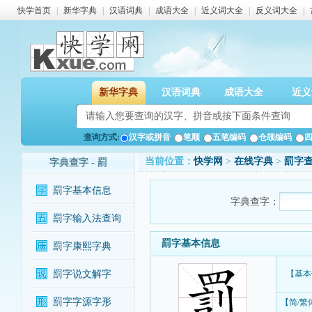
快学首页
|
新华字典
|
汉语词典
|
成语大全
|
近义词大全
|
反义词大全
|
新华字典
汉语词典
成语大全
近义
查询方式:
汉字或拼音
笔顺
五笔编码
仓颉编码
当前位置：
快学网
>
在线字典
>
罰字
字典查字 - 罰
罰字基本信息
字典查字：
罰字输入法查询
罰字基本信息
罰字康熙字典
罰字说文解字
【基本
罰字字源字形
【简/繁