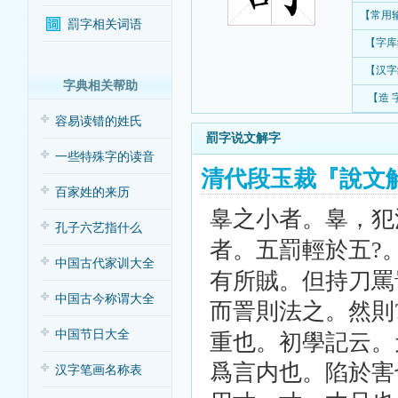
【常用
罰字相关词语
【字库
【汉字
字典相关帮助
【造 
容易读错的姓氏
罰字说文解字
一些特殊字的读音
清代段玉裁『說文
百家姓的来历
辠之小者。
辠，犯
孔子六艺指什么
者。五罰輕於五
?
中国古代家训大全
有所賊。但持刀罵
中国古今称谓大全
而詈則法之。然則
中国节日大全
重也。初學記云。
爲言内也。陷於害
汉字笔画名称表