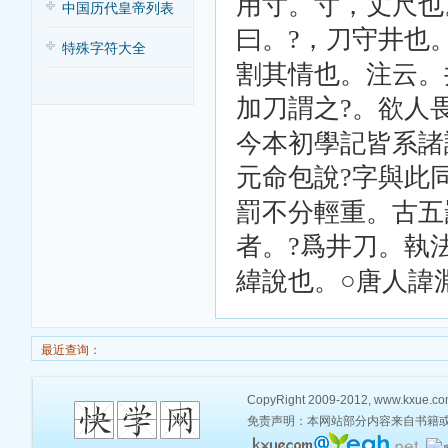
用寸。寸，丈尺也
中国历代皇帝列表
曰。
，刀守井也
?
特殊字符大全
割其情也。注云。
加刀謂之
。欲人
?
今本初學記皆系諸
元命包說
字與此
?
罰不分輕重。古五
者。
爲井刀。執
?
緯說也。○唐人諱
最近查询：
CopyRight 2009-2012, www.kxue.com,
免责声明：本网站部分内容来自书籍或