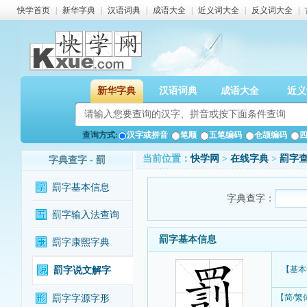
快学首页
|
新华字典
|
汉语词典
|
成语大全
|
近义词大全
|
反义词大全
|
新华字典
汉语词典
成语大全
近义
查询方式:
汉字或拼音
笔顺
五笔编码
仓颉编码
当前位置：
快学网
>
在线字典
>
罰字
字典查字 - 罰
罰字基本信息
字典查字：
罰字输入法查询
罰字基本信息
罰字康熙字典
【基本
罰字说文解字
【简/繁
罰字字源字形