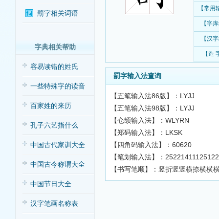
【常用
罰字相关词语
【字库
【汉字
字典相关帮助
【造 
容易读错的姓氏
罰字输入法查询
一些特殊字的读音
【五笔输入法86版】：LYJJ
百家姓的来历
【五笔输入法98版】：LYJJ
【仓颉输入法】：WLYRN
孔子六艺指什么
【郑码输入法】：LKSK
【四角码输入法】：60620
中国古代家训大全
【笔划输入法】：2522141112512
中国古今称谓大全
【书写笔顺】：竖折竖竖横捺横横
中国节日大全
汉字笔画名称表