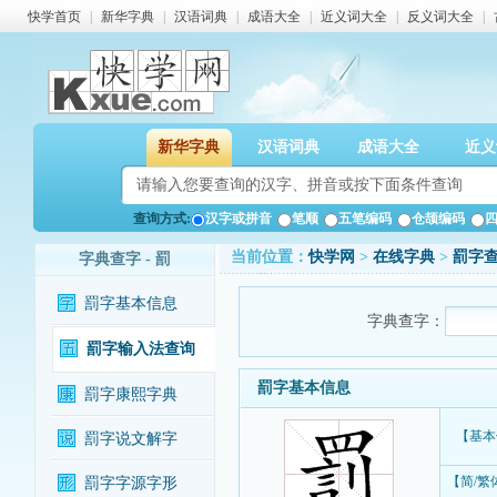
快学首页
|
新华字典
|
汉语词典
|
成语大全
|
近义词大全
|
反义词大全
|
新华字典
汉语词典
成语大全
近义
查询方式:
汉字或拼音
笔顺
五笔编码
仓颉编码
当前位置：
快学网
>
在线字典
>
罰字
字典查字 - 罰
罰字基本信息
字典查字：
罰字输入法查询
罰字基本信息
罰字康熙字典
【基本
罰字说文解字
【简/繁
罰字字源字形