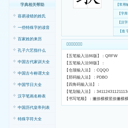
字典相关帮助
【常用
【字库
容易读错的姓氏
【汉字
一些特殊字的读音
【造 
百家姓的来历
𨦶字输入法查询
孔子六艺指什么
【五笔输入法86版】：QRFW
中国古代家训大全
【五笔输入法98版】：
【仓颉输入法】：CQQO
中国古今称谓大全
【郑码输入法】：PDBO
【四角码输入法】：
中国节日大全
【笔划输入法】：34112431121113
汉字笔画名称表
【书写笔顺】：撇捺横横竖捺撇横
中国历代皇帝列表
特殊字符大全