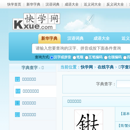
快学首页
|
新华字典
|
汉语词典
|
成语大全
|
近义词大全
|
反义词大全
|
新华字典
汉语词典
成语大全
近义
查询方式:
汉字或拼音
笔顺
五笔编码
仓颉编码
当前位置：
快学网
>
在线字典
>
𨦶字查
字典查字 - 𨦶
𨦶字基本信息
字典查字：
𨦶字输入法查询
𨦶字基本信息
𨦶字康熙字典
【基本
𨦶字相关词语
【简/繁