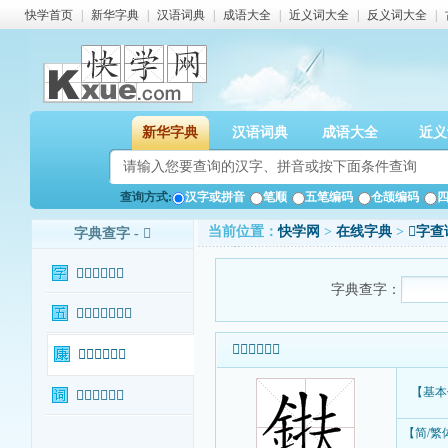
快学首页
|
新华字典
|
汉语词典
|
成语大全
|
近义词大全
|
反义词大全
|
新华字典
汉语词典
成语大全
近义
查询方式:
汉字或拼音
笔顺
五笔编码
仓颉编码
当前位置：
快学网
>
在线字典
>
𨦶字查
字典查字 - 𨦶
𨦶字基本信息
字典查字：
𨦶字输入法查询
𨦶字基本信息
𨦶字康熙字典
【基本
𨦶字相关词语
【简/繁