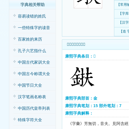
字典相关帮助
【常用
【字库
容易读错的姓氏
【汉字
一些特殊字的读音
【造 
百家姓的来历
𨦶字康熙字典查询
孔子六艺指什么
康熙字典条目：𨦶
中国古代家训大全
中国古今称谓大全
中国节日大全
汉字笔画名称表
康熙字典部首：金
康熙字典笔划：15 部外笔划：7
中国历代皇帝列表
康熙字典解释：
特殊字符大全
《字彙》芳無切，音夫。見阿含經