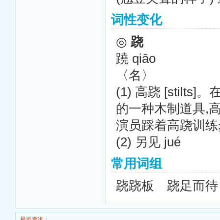
词性变化
◎
跷
蹺
qiāo
〈名〉
(1) 高跷 [st
的一种木制道具,高
演员踩着高跷训练步
(2) 另见
jué
常用词组
跷跷板 跷足而
最近查询：