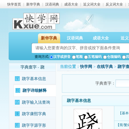
快学首页
|
新华字典
|
汉语词典
|
成语大全
|
近义词大全
|
反义词大全
|
新华字典
汉语词典
成语大全
近义
查询方式:
汉字或拼音
笔顺
五笔编码
仓颉编码
当前位置：
快学网
>
在线字典
>
跷字
字典查字 - 跷
跷字基本信息
字典查字：
跷字详细解释
跷字基本信息
跷字输入法查询
【基本
跷字康熙字典
【简/繁
跷字字源字形