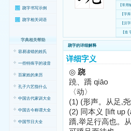
【常用
跷字书写示例
【字库
跷字相关词语
【汉字
【造 
字典相关帮助
跷字的详细解释
容易读错的姓氏
详细字义
一些特殊字的读音
◎
跷
百家姓的来历
蹺、蹻
qiāo
孔子六艺指什么
〈动〉
中国古代家训大全
(1) (形声。从足,
(2) 同本义 [lift up (a
中国古今称谓大全
蹻,举足行高也。
中国节日大全