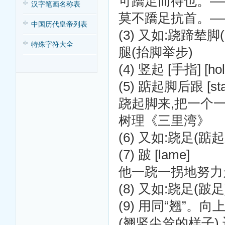
可蹻足而待也。—
汉字笔画名称表
莫不蹻足抗首。—
中国历代皇帝列表
(3) 又如:跷蹄辇
特殊字符大全
腿(抬脚举步)
(4) 竖起 [手指] [h
(5) 踮起脚后跟 [stand
跷起脚来,把一个
树理《三里湾》
(6) 又如:跷足(踮
(7) 跛 [lame]
他一跷一拐地努力
(8) 又如:跷足(跛
(9) 用同“翘”。向上昂
(翘竖尖耸的样子) 迈