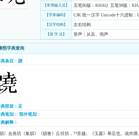
【常用输入法】
五笔86版：KHAQ 五笔98版：KHAQ
【字库编码】
CJK 统一汉字 Unicode十六进制：U+
【汉字结构】
左右结构
【造 字 法】
形声；从足、尧声
康熙字典查询
字典条目：跷
字典部首：足
典笔划： 部外笔划：
字典解释：
韻》去堯切《集韻》《韻會》丘祅切，
音趫。《玉篇》舉足也。或作蹻
??