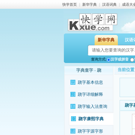
快学首页
|
新华字典
|
汉语词典
|
成语大
新华字典
汉语
查询方式:
汉字或拼音
当前位置
字典查字 - 跷
跷字基本信息
跷字详细解释
跷字
跷字输入法查询
跷字康熙字典
跷字字源字形