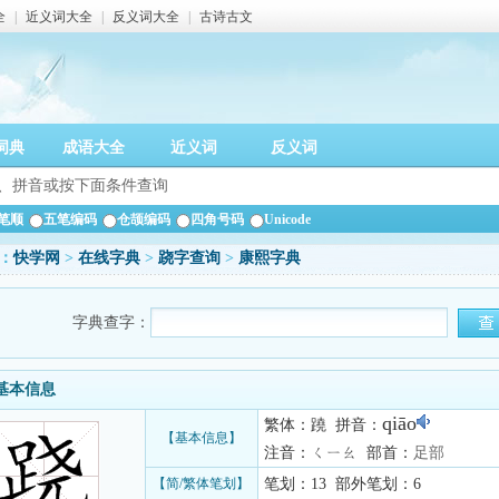
全
|
近义词大全
|
反义词大全
|
古诗古文
词典
成语大全
近义词
反义词
笔顺
五笔编码
仓颉编码
四角号码
Unicode
：
快学网
>
在线字典
>
跷字查询
>
康熙字典
字典查字：
基本信息
qiāo
繁体：蹺 拼音：
【基本信息】
注音：ㄑㄧㄠ 部首：
足部
【简/繁体笔划】
笔划：13 部外笔划：6