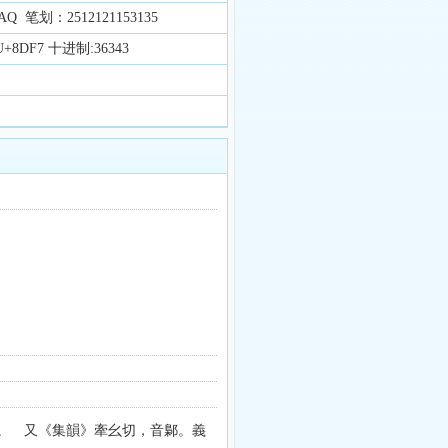
 笔划：2512121153135
8DF7 十进制:36343
。 又《集韻》牽幺切，音鄡。義