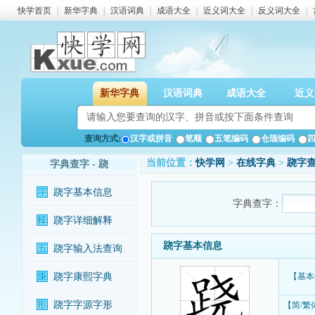
快学首页
|
新华字典
|
汉语词典
|
成语大全
|
近义词大全
|
反义词大全
|
新华字典
汉语词典
成语大全
近义
查询方式:
汉字或拼音
笔顺
五笔编码
仓颉编码
当前位置：
快学网
>
在线字典
>
跷字
字典查字 - 跷
跷字基本信息
字典查字：
跷字详细解释
跷字基本信息
跷字输入法查询
跷字康熙字典
【基本
跷字字源字形
【简/繁